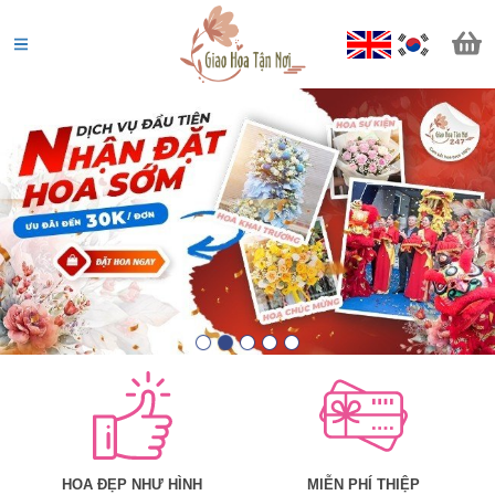
Nguyễn Thị Hồng
0907*******
Đặt hàng thành công
10
phút trước
HOA ĐẸP NHƯ HÌNH
MIỄN PHÍ THIỆP