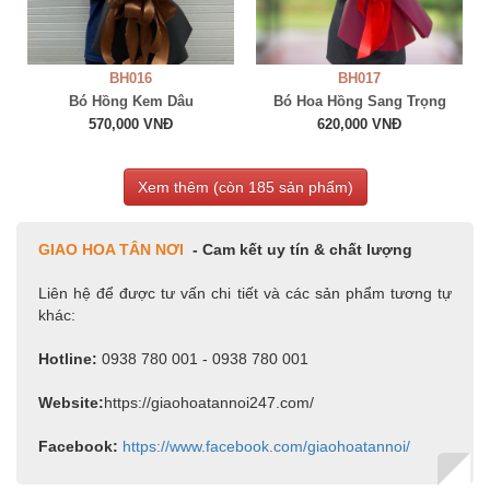
BH016
BH017
Bó Hồng Kem Dâu
Bó Hoa Hồng Sang Trọng
570,000 VNĐ
620,000 VNĐ
Xem thêm (còn
185
sản phẩm)
GIAO HOA TÂN NƠI
- Cam kết uy tín & chất lượng
Liên hệ để được tư vấn chi tiết và các sản phẩm tương tự
khác:
Hotline:
0938 780 001 - 0938 780 001
Website:
https://giaohoatannoi247.com/
Facebook:
https://www.facebook.com/giaohoatannoi/