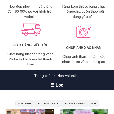
Hoa đẹp như hình và giống
Tặng kèm thiệp, bảng chúc
đến 80-90% so với hình trên
mừng/chia buồn theo nội
website
dung yêu cầu
GIAO HÀNG SIÊU TỐC
CHỤP ẢNH XÁC NHẬN
Giao hàng nhanh trong vòng
Chụp ảnh thành phẩm xác
2h kể từ khi hoàn tất thanh
nhận trước và sau khi giao
toán
Trang chủ
Hoa Valentine
Lọc
MẶC ĐỊNH
GIÁ THẤP > CAO
GIÁ CAO > THẤP
MỚI