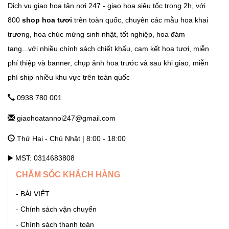
Dịch vụ giao hoa tận nơi 247 - giao hoa siêu tốc trong 2h, với
800
shop hoa tươi
trên toàn quốc, chuyên các mẫu hoa khai
GHTN247_SHOP HOA THẠCH THẤT
trương, hoa chúc mừng sinh nhật, tốt nghiệp, hoa đám
Tỉnh Lộ 84, TT. Liên Quan, Thạch Thất, Hà Nội Hà Nội
tang...với nhiều chính sách chiết khấu, cam kết hoa tươi, miễn
phí thiệp và banner, chụp ảnh hoa trước và sau khi giao, miễn
phí ship nhiều khu vực trên toàn quốc
GHTN247_SHOP HOA THANH OAI
Số 7 Dốc Mọc - Cao Dương - Thanh Oai - Hà Nội Hà Nội
0938 780 001
giaohoatannoi247@gmail.com
GHTN247_SHOP HOA THƯỜNG TÍN
Thứ Hai - Chủ Nhật | 8:00 - 18:00
292 Phố Ga, thị trấn Thường Tín (ngã 3 Thường Tín) - Hà Nội
Hà Nội
▶️ MST: 0314683808
CHĂM SÓC KHÁCH HÀNG
GHTN247_SHOP HOA ỨNG HÒA
- BÀI VIẾT
11 Quang Trung, thị trấn Vân Đình - Ứng Hòa - Hà Nội Hà Nội
- Chính sách vận chuyển
- Chính sách thanh toán