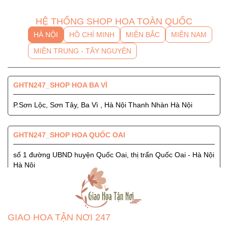
HỆ THỐNG SHOP HOA TOÀN QUỐC
HÀ NỘI
HỒ CHÍ MINH
MIỀN BẮC
MIỀN NAM
MIỀN TRUNG - TÂY NGUYÊN
GHTN247_SHOP HOA BA VÌ
P.Sơn Lộc, Sơn Tây, Ba Vì , Hà Nội Thanh Nhàn Hà Nội
GHTN247_SHOP HOA QUỐC OAI
số 1 đường UBND huyện Quốc Oai, thị trấn Quốc Oai - Hà Nội
Hà Nội
GHTN247_SHOP HOA SÓC SƠN
Quốc Lộ 3, Xã Phù Lỗ, Huyện Sóc Sơn, Thành Phố Hà Nội
GIAO HOA TẬN NƠI 247
Ngọc Hà Hà Nội