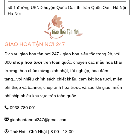
số 1 đường UBND huyện Quốc Oai, thị trấn Quốc Oai - Hà Nội
Hà Nội
GHTN247_SHOP HOA SÓC SƠN
Quốc Lộ 3, Xã Phù Lỗ, Huyện Sóc Sơn, Thành Phố Hà Nội
GIAO HOA TẬN NƠI 247
Ngọc Hà Hà Nội
Dịch vụ giao hoa tận nơi 247 - giao hoa siêu tốc trong 2h, với
800
shop hoa tươi
trên toàn quốc, chuyên các mẫu hoa khai
GHTN247_SHOP HOA THẠCH THẤT
trương, hoa chúc mừng sinh nhật, tốt nghiệp, hoa đám
Tỉnh Lộ 84, TT. Liên Quan, Thạch Thất, Hà Nội Hà Nội
tang...với nhiều chính sách chiết khấu, cam kết hoa tươi, miễn
phí thiệp và banner, chụp ảnh hoa trước và sau khi giao, miễn
phí ship nhiều khu vực trên toàn quốc
GHTN247_SHOP HOA THANH OAI
Số 7 Dốc Mọc - Cao Dương - Thanh Oai - Hà Nội Hà Nội
0938 780 001
giaohoatannoi247@gmail.com
GHTN247_SHOP HOA THƯỜNG TÍN
Thứ Hai - Chủ Nhật | 8:00 - 18:00