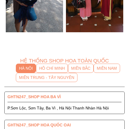
HỆ THỐNG SHOP HOA TOÀN QUỐC
HÀ NỘI
HỒ CHÍ MINH
MIỀN BẮC
MIỀN NAM
MIỀN TRUNG - TÂY NGUYÊN
GHTN247_SHOP HOA BA VÌ
P.Sơn Lộc, Sơn Tây, Ba Vì , Hà Nội Thanh Nhàn Hà Nội
GHTN247_SHOP HOA QUỐC OAI