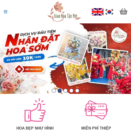
Phan Quốc Cường
0908*******
Đặt hàng thành công
5
phút trước
HOA ĐẸP NHƯ HÌNH
MIỄN PHÍ THIỆP