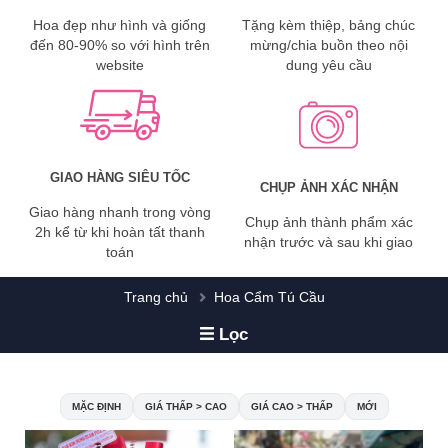
Hoa đẹp như hình và giống
Tặng kèm thiệp, bảng chúc
đến 80-90% so với hình trên
mừng/chia buồn theo nội
website
dung yêu cầu
GIAO HÀNG SIÊU TỐC
CHỤP ẢNH XÁC NHẬN
Giao hàng nhanh trong vòng
Chụp ảnh thành phẩm xác
2h kể từ khi hoàn tất thanh
nhận trước và sau khi giao
toán
Trang chủ
Hoa Cẩm Tú Cầu
Lọc
MẶC ĐỊNH
GIÁ THẤP > CAO
GIÁ CAO > THẤP
MỚI