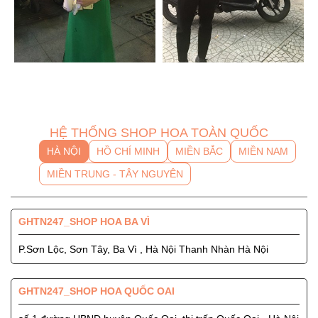
HỆ THỐNG SHOP HOA TOÀN QUỐC
HÀ NỘI
HỒ CHÍ MINH
MIỀN BẮC
MIỀN NAM
MIỀN TRUNG - TÂY NGUYÊN
GHTN247_SHOP HOA BA VÌ
P.Sơn Lộc, Sơn Tây, Ba Vì , Hà Nội Thanh Nhàn Hà Nội
GHTN247_SHOP HOA QUỐC OAI