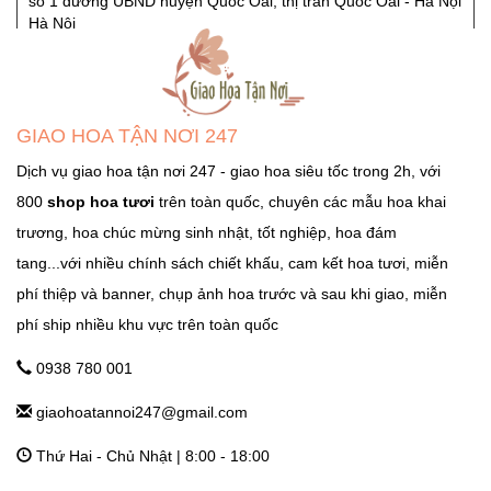
số 1 đường UBND huyện Quốc Oai, thị trấn Quốc Oai - Hà Nội
Hà Nội
GHTN247_SHOP HOA SÓC SƠN
Quốc Lộ 3, Xã Phù Lỗ, Huyện Sóc Sơn, Thành Phố Hà Nội
GIAO HOA TẬN NƠI 247
Ngọc Hà Hà Nội
Dịch vụ giao hoa tận nơi 247 - giao hoa siêu tốc trong 2h, với
800
shop hoa tươi
trên toàn quốc, chuyên các mẫu hoa khai
GHTN247_SHOP HOA THẠCH THẤT
trương, hoa chúc mừng sinh nhật, tốt nghiệp, hoa đám
Tỉnh Lộ 84, TT. Liên Quan, Thạch Thất, Hà Nội Hà Nội
tang...với nhiều chính sách chiết khấu, cam kết hoa tươi, miễn
phí thiệp và banner, chụp ảnh hoa trước và sau khi giao, miễn
phí ship nhiều khu vực trên toàn quốc
GHTN247_SHOP HOA THANH OAI
Số 7 Dốc Mọc - Cao Dương - Thanh Oai - Hà Nội Hà Nội
0938 780 001
giaohoatannoi247@gmail.com
GHTN247_SHOP HOA THƯỜNG TÍN
Thứ Hai - Chủ Nhật | 8:00 - 18:00
292 Phố Ga, thị trấn Thường Tín (ngã 3 Thường Tín) - Hà Nội