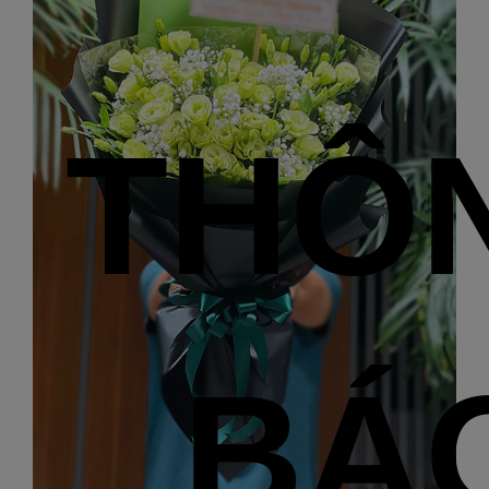
THÔ
BÁ