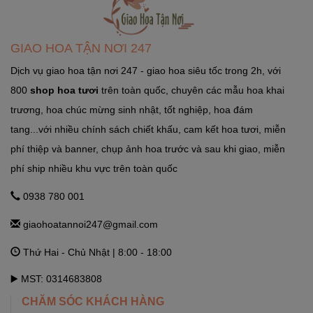
GHTN247_SHOP HOA SÓC SƠN
Quốc Lộ 3, Xã Phù Lỗ, Huyện Sóc Sơn, Thành Phố Hà Nội
GIAO HOA TẬN NƠI 247
Ngọc Hà Hà Nội
Dịch vụ giao hoa tận nơi 247 - giao hoa siêu tốc trong 2h, với
800
shop hoa tươi
trên toàn quốc, chuyên các mẫu hoa khai
GHTN247_SHOP HOA THẠCH THẤT
trương, hoa chúc mừng sinh nhật, tốt nghiệp, hoa đám
Tỉnh Lộ 84, TT. Liên Quan, Thạch Thất, Hà Nội Hà Nội
tang...với nhiều chính sách chiết khấu, cam kết hoa tươi, miễn
phí thiệp và banner, chụp ảnh hoa trước và sau khi giao, miễn
phí ship nhiều khu vực trên toàn quốc
GHTN247_SHOP HOA THANH OAI
Số 7 Dốc Mọc - Cao Dương - Thanh Oai - Hà Nội Hà Nội
0938 780 001
giaohoatannoi247@gmail.com
GHTN247_SHOP HOA THƯỜNG TÍN
Thứ Hai - Chủ Nhật | 8:00 - 18:00
292 Phố Ga, thị trấn Thường Tín (ngã 3 Thường Tín) - Hà Nội
Hà Nội
▶️ MST: 0314683808
CHĂM SÓC KHÁCH HÀNG