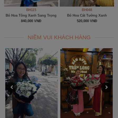
BH115
BH048
Bó Hoa Tông Xanh Sang Trọng
Bó Hoa Cát Tường Xanh
840,000 VNĐ
520,000 VNĐ
NIỀM VUI KHÁCH HÀNG