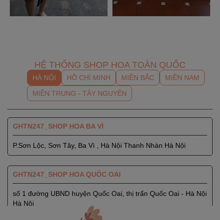
HỆ THỐNG SHOP HOA TOÀN QUỐC
HÀ NỘI
HỒ CHÍ MINH
MIỀN BẮC
MIỀN NAM
MIỀN TRUNG - TÂY NGUYÊN
GHTN247_SHOP HOA BA VÌ
P.Sơn Lộc, Sơn Tây, Ba Vì , Hà Nội Thanh Nhàn Hà Nội
GHTN247_SHOP HOA QUỐC OAI
số 1 đường UBND huyện Quốc Oai, thị trấn Quốc Oai - Hà Nội
Hà Nội