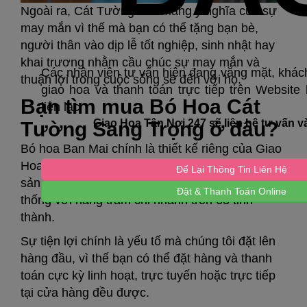
Ngoài ra, Cát Tường còn mang ý nghĩa của sự
may mắn vì thế mà bạn có thể tặng bạn bè,
người thân vào dịp lễ tốt nghiệp, sinh nhật hay
khai trương nhằm cầu chúc sự may mắn và
Các nhân viên tư vấn hiện đang vắng mặt, khách
thuận lợi trong cuộc sống sẽ đến với họ.
giao hoa và thanh toán trực tiếp trên Website 
Bạn tìm mua Bó Hoa Cát
liên lạc
Giao Hoa Tận Nơi 247 sẽ liên hệ tư vấn v
Tường Sang Trọng ở đâu?
Bó hoa Ban Mai chính là thiết kế riêng của Giao
Hoa Tận Nơi - địa chỉ cung cấp hoa tươi uy tín,
Để Lại Thông Tin Liên Hệ
sản phẩm đang được cung cấp trên toàn hệ
Đặt & Thanh Toán Online
thống với hàng trăm chi nhánh trên 63 tỉnh
thành.
Sự tiện lợi chính là yếu tố mà chúng tôi đặt lên
hàng đầu, vì thế bạn có thể đặt hàng và thanh
toán cực kỳ linh hoạt, trực tuyến hoặc trực tiếp
tại cửa hàng đều được.