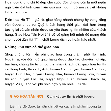
Hoa tươi không chỉ tô đẹp cho cuộc đời, chúng còn là một ngôn
ngữ biểu đạt tình cảm hiệu quả mà ngôn ngữ nói và viết không
lột tả hết được.
Điện hoa Hà Tĩnh giá rẻ, giao hàng nhanh chóng hy vọng rằng
vẫn được phục vụ Quý khách hàng thời gian dài hơn trong
tương lai và vẫn nhận được sự yêu thương, tín nhiệm của khách
hàng. Giao Hoa Tận Nơi 247 sẽ cố gắng hết mình để mang đến
cho người dân Hà Tĩnh chất lượng dịch vụ hoàn hảo nhất.
Những khu vực có thể giao hoa
Shop chúng tôi miễn phí giao hoa trong thành phố Hà Tĩnh.
Ngoài ra, với đội ngũ giao hàng được đào tạo chuyên nghiệp,
bài bản, chúng tôi tự tin có thể nhận khách đặt giao hoa tới thị
xã Hồng Lĩnh, thị xã Kỳ Anh, huyện Cẩm Xuyên, huyện Can Lộc,
huyện Đức Thọ, huyện Hương Khê, huyện Hương Sơn, huyện
Kỳ Anh, huyện Lộc Hà, huyện Nghi Xuân, huyện Thạch Hà,
huyện Vũ Quang với phí ship hợp lý và nhiều ưu đãi.
GIAO HOA TÂN NƠI
- Cam kết uy tín & chất lượng
Liên hệ để được tư vấn chi tiết và các sản phẩm tương tự