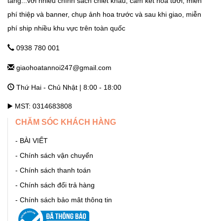
tang...với nhiều chính sách chiết khấu, cam kết hoa tươi, miễn
phí thiệp và banner, chụp ảnh hoa trước và sau khi giao, miễn
phí ship nhiều khu vực trên toàn quốc
GHTN247_SHOP HOA THANH OAI
Số 7 Dốc Mọc - Cao Dương - Thanh Oai - Hà Nội Hà Nội
0938 780 001
giaohoatannoi247@gmail.com
GHTN247_SHOP HOA THƯỜNG TÍN
Thứ Hai - Chủ Nhật | 8:00 - 18:00
292 Phố Ga, thị trấn Thường Tín (ngã 3 Thường Tín) - Hà Nội
Hà Nội
▶️ MST: 0314683808
CHĂM SÓC KHÁCH HÀNG
GHTN247_SHOP HOA ỨNG HÒA
- BÀI VIẾT
11 Quang Trung, thị trấn Vân Đình - Ứng Hòa - Hà Nội Hà Nội
- Chính sách vận chuyển
- Chính sách thanh toán
GHTN247_SHOP HOA BA ĐÌNH
- Chính sách đổi trả hàng
- Chính sách bảo mật thông tin
86 Cửa Bắc, Ba Đình, Hà Nội. Phúc Xá Hà Nội
- Hướng dẫn mua hàng