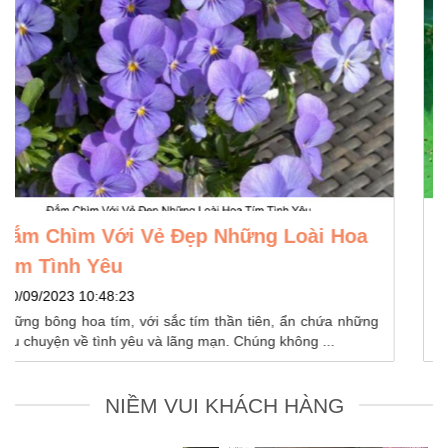
Hoa Sen Và Tình Yêu: Sự Hòa Quyện
Tinh Tế
30/09/2023 09:57:44
Những xúc cảm nhỏ bé có trong hoa sen sẽ mở ra một
trang thơ đầy màu sắc về tình yêu, nơi ...
NIỀM VUI KHÁCH HÀNG