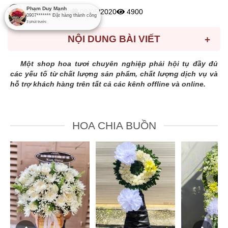
Phạm Duy Mạnh
Hoài Thương
09/05/2020
4900
0907*******
Đặt hàng thành công
3
phút trước
NỘI DUNG BÀI VIẾT
+
Một shop hoa tươi chuyên nghiệp phải hội tụ đầy đủ
các yếu tố từ chất lượng sản phẩm, chất lượng dịch vụ và
hỗ trợ khách hàng trên tất cả các kênh offline và online.
HOA CHIA BUỒN