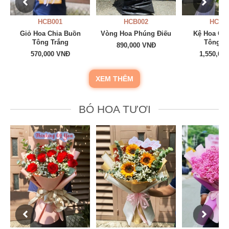
HCB001
HCB002
HCB0
Giỏ Hoa Chia Buồn
Vòng Hoa Phúng Điếu
Kệ Hoa Ch
Tông Trắng
Tông T
890,000 VNĐ
570,000 VNĐ
1,550,00
XEM THÊM
BÓ HOA TƯƠI