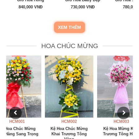
Giỏ Hoa Hồng
Giỏ Hoa Baby Đẹp
Giỏ Hoa San
840,000 VNĐ
730,000 VNĐ
780,000
XEM THÊM
HOA CHÚC MỪNG
HCM002
HCM003
HCM0
Kệ Hoa Chúc Mừng
Kệ Hoa Mừng Khai
Kệ Hoa Ch
Khai Trương Tông
Trương Tông Hồng
Khởi C