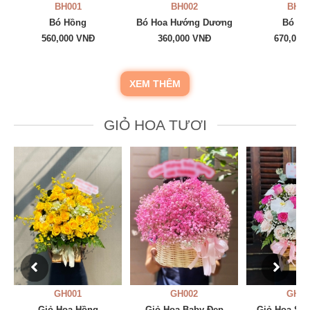
BH001
BH002
BH00
Bó Hồng
Bó Hoa Hướng Dương
Bó Ba
560,000 VNĐ
360,000 VNĐ
670,000
XEM THÊM
GIỎ HOA TƯƠI
GH001
GH002
GH00