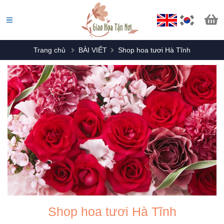
Trang chủ
BÀI VIẾT
Shop hoa tươi Hà Tĩnh
Shop hoa tươi Hà Tĩnh