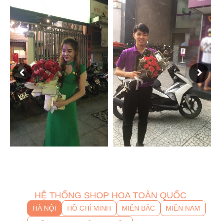
HỆ THỐNG SHOP HOA TOÀN QUỐC
HÀ NỘI
HỒ CHÍ MINH
MIỀN BẮC
MIỀN NAM