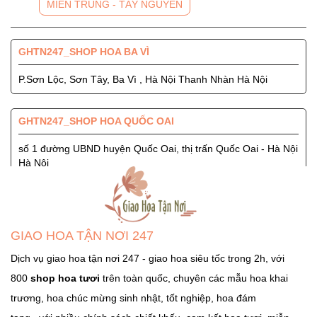
MIỀN TRUNG - TÂY NGUYÊN
GHTN247_SHOP HOA BA VÌ
P.Sơn Lộc, Sơn Tây, Ba Vì , Hà Nội Thanh Nhàn Hà Nội
GHTN247_SHOP HOA QUỐC OAI
số 1 đường UBND huyện Quốc Oai, thị trấn Quốc Oai - Hà Nội
Hà Nội
GHTN247_SHOP HOA SÓC SƠN
Quốc Lộ 3, Xã Phù Lỗ, Huyện Sóc Sơn, Thành Phố Hà Nội
GIAO HOA TẬN NƠI 247
Ngọc Hà Hà Nội
Dịch vụ giao hoa tận nơi 247 - giao hoa siêu tốc trong 2h, với
800
shop hoa tươi
trên toàn quốc, chuyên các mẫu hoa khai
GHTN247_SHOP HOA THẠCH THẤT
trương, hoa chúc mừng sinh nhật, tốt nghiệp, hoa đám
Tỉnh Lộ 84, TT. Liên Quan, Thạch Thất, Hà Nội Hà Nội