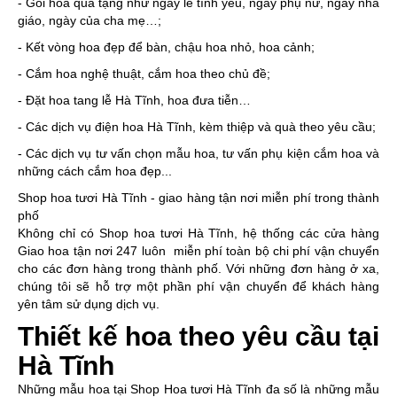
- Gói hoa quà tặng như ngày lễ tình yêu, ngày phụ nữ, ngày nhà
giáo, ngày của cha mẹ…;
- Kết vòng hoa đẹp để bàn, chậu hoa nhỏ, hoa cảnh;
- Cắm hoa nghệ thuật, cắm hoa theo chủ đề;
- Đặt hoa tang lễ Hà Tĩnh, hoa đưa tiễn…
- Các dịch vụ điện hoa Hà Tĩnh, kèm thiệp và quà theo yêu cầu;
- Các dịch vụ tư vấn chọn mẫu hoa, tư vấn phụ kiện cắm hoa và
những cách cắm hoa đẹp...
Shop hoa tươi Hà Tĩnh - giao hàng tận nơi miễn phí trong thành
phố
Không chỉ có Shop hoa tươi Hà Tĩnh, hệ thống các cửa hàng
Giao hoa tận nơi 247 luôn miễn phí toàn bộ chi phí vận chuyển
cho các đơn hàng trong thành phố. Với những đơn hàng ở xa,
chúng tôi sẽ hỗ trợ một phần phí vận chuyển để khách hàng
yên tâm sử dụng dịch vụ.
Thiết kế hoa theo yêu cầu tại
Hà Tĩnh
Những mẫu hoa tại Shop Hoa tươi Hà Tĩnh đa số là những mẫu