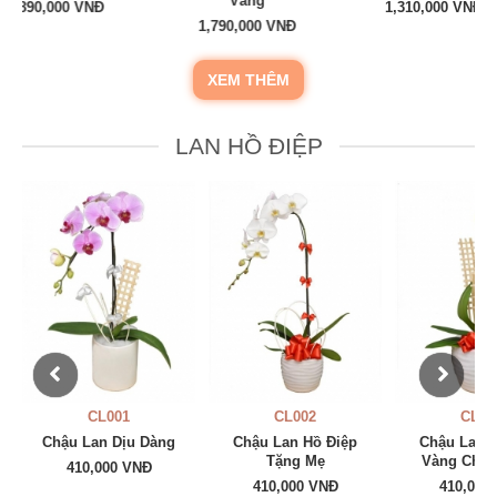
Vàng
1,310,000 VNĐ
1,200,00
1,790,000 VNĐ
XEM THÊM
LAN HỒ ĐIỆP
CL002
CL003
CL0
Chậu Lan Hồ Điệp
Chậu Lan Hồ Điệp
Chậu Lan 
Tặng Mẹ
Vàng Chúc Mừng
Cành 
410,000 VNĐ
410,000 VNĐ
650,00