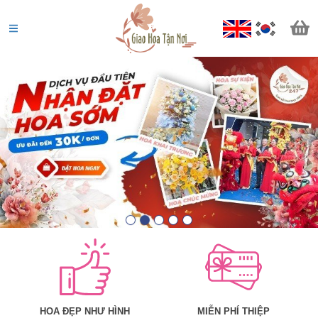
Võ Văn Chung
0655*******
Đặt hàng thành công
11
phút trước
HOA ĐẸP NHƯ HÌNH
MIỄN PHÍ THIỆP