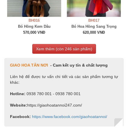
BH016
BH017
Bó Hồng Kem Dâu
Bó Hoa Hồng Sang Trọng
570,000 VNĐ
620,000 VNĐ
Xem thêm (còn
246
sản phẩm)
GIAO HOA TÂN NƠI
- Cam kết uy tín & chất lượng
Liên hệ để được tư vấn chi tiết và các sản phẩm tương tự
khác:
Hotline:
0938 780 001 - 0938 780 001
Website:
https://giaohoatannoi247.com/
Facebook:
https://www.facebook.com/giaohoatannoi/