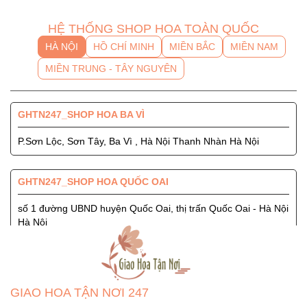
HỆ THỐNG SHOP HOA TOÀN QUỐC
HÀ NỘI
HỒ CHÍ MINH
MIỀN BẮC
MIỀN NAM
MIỀN TRUNG - TÂY NGUYÊN
GHTN247_SHOP HOA BA VÌ
P.Sơn Lộc, Sơn Tây, Ba Vì , Hà Nội Thanh Nhàn Hà Nội
GHTN247_SHOP HOA QUỐC OAI
số 1 đường UBND huyện Quốc Oai, thị trấn Quốc Oai - Hà Nội
Hà Nội
GHTN247_SHOP HOA SÓC SƠN
Quốc Lộ 3, Xã Phù Lỗ, Huyện Sóc Sơn, Thành Phố Hà Nội
GIAO HOA TẬN NƠI 247
Ngọc Hà Hà Nội