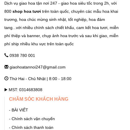
Dịch vụ giao hoa tận nơi 247 - giao hoa siêu tốc trong 2h, với
800
shop hoa tươi
trên toàn quốc, chuyên các mẫu hoa khai
GHTN247_SHOP HOA THẠCH THẤT
trương, hoa chúc mừng sinh nhật, tốt nghiệp, hoa đám
Tỉnh Lộ 84, TT. Liên Quan, Thạch Thất, Hà Nội Hà Nội
tang...với nhiều chính sách chiết khấu, cam kết hoa tươi, miễn
phí thiệp và banner, chụp ảnh hoa trước và sau khi giao, miễn
phí ship nhiều khu vực trên toàn quốc
GHTN247_SHOP HOA THANH OAI
Số 7 Dốc Mọc - Cao Dương - Thanh Oai - Hà Nội Hà Nội
0938 780 001
giaohoatannoi247@gmail.com
GHTN247_SHOP HOA THƯỜNG TÍN
Thứ Hai - Chủ Nhật | 8:00 - 18:00
292 Phố Ga, thị trấn Thường Tín (ngã 3 Thường Tín) - Hà Nội
Hà Nội
▶️ MST: 0314683808
CHĂM SÓC KHÁCH HÀNG
GHTN247_SHOP HOA ỨNG HÒA
- BÀI VIẾT
11 Quang Trung, thị trấn Vân Đình - Ứng Hòa - Hà Nội Hà Nội
- Chính sách vận chuyển
- Chính sách thanh toán