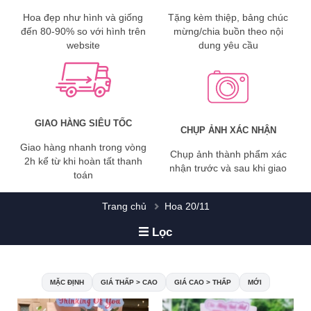
Hoa đẹp như hình và giống
Tặng kèm thiệp, bảng chúc
đến 80-90% so với hình trên
mừng/chia buồn theo nội
website
dung yêu cầu
GIAO HÀNG SIÊU TỐC
CHỤP ẢNH XÁC NHẬN
Giao hàng nhanh trong vòng
Chụp ảnh thành phẩm xác
2h kể từ khi hoàn tất thanh
nhận trước và sau khi giao
toán
Trang chủ
Hoa 20/11
Lọc
MẶC ĐỊNH
GIÁ THẤP > CAO
GIÁ CAO > THẤP
MỚI