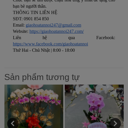
bạn bè người thân.
THÔNG TIN LIÊN HỆ
SĐT: 
0901 854 850
Email: 
giaohoatannoi247@gmail.com
Website: 
https://giaohoatannoi247.com/
Liên hệ qua Facebook: 
https://www.facebook.com/giaohoatannoi
Thứ Hai - Chủ Nhật | 8:00 - 18:00
Sản phẩm tương tự