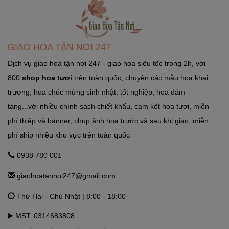
GHTN247_SHOP HOA SÓC SƠN
Quốc Lộ 3, Xã Phù Lỗ, Huyện Sóc Sơn, Thành Phố Hà Nội
GIAO HOA TẬN NƠI 247
Ngọc Hà Hà Nội
Dịch vụ giao hoa tận nơi 247 - giao hoa siêu tốc trong 2h, với
800
shop hoa tươi
trên toàn quốc, chuyên các mẫu hoa khai
GHTN247_SHOP HOA THẠCH THẤT
trương, hoa chúc mừng sinh nhật, tốt nghiệp, hoa đám
Tỉnh Lộ 84, TT. Liên Quan, Thạch Thất, Hà Nội Hà Nội
tang...với nhiều chính sách chiết khấu, cam kết hoa tươi, miễn
phí thiệp và banner, chụp ảnh hoa trước và sau khi giao, miễn
phí ship nhiều khu vực trên toàn quốc
GHTN247_SHOP HOA THANH OAI
Số 7 Dốc Mọc - Cao Dương - Thanh Oai - Hà Nội Hà Nội
0938 780 001
giaohoatannoi247@gmail.com
GHTN247_SHOP HOA THƯỜNG TÍN
Thứ Hai - Chủ Nhật | 8:00 - 18:00
292 Phố Ga, thị trấn Thường Tín (ngã 3 Thường Tín) - Hà Nội
Hà Nội
▶️ MST: 0314683808