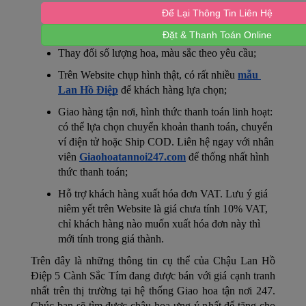
Các phụ kiện trang trí đẹp mắt để làm quà tặng;
Để Lại Thông Tin Liên Hệ
Biểu ngữ, băng rôn, thiệp đi kèm nếu có yêu cầu;
Đặt & Thanh Toán Online
Thay đổi số lượng hoa, màu sắc theo yêu cầu;
Trên Website chụp hình thật, có rất nhiều 
mẫu 
Lan Hồ Điệp
 để khách hàng lựa chọn;
Giao hàng tận nơi, hình thức thanh toán linh hoạt: 
có thể lựa chọn chuyển khoản thanh toán, chuyển 
ví điện tử hoặc Ship COD. Liên hệ ngay với nhân 
viên 
Giaohoatannoi247.com
 để thống nhất hình 
thức thanh toán;
Hỗ trợ khách hàng xuất hóa đơn VAT. Lưu ý giá 
niêm yết trên Website là giá chưa tính 10% VAT, 
chỉ khách hàng nào muốn xuất hóa đơn này thì 
mới tính trong giá thành.
Trên đây là những thông tin cụ thể của 
Chậu Lan Hồ 
Điệp 5 Cành Sắc Tím
 đang được bán với giá cạnh tranh 
nhất trên thị trường tại hệ thống Giao hoa tận nơi 247. 
Chúc bạn sẽ tìm được chậu hoa ưng ý nhất để tặng cho 