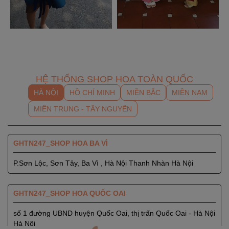
HỆ THỐNG SHOP HOA TOÀN QUỐC
HÀ NỘI
HỒ CHÍ MINH
MIỀN BẮC
MIỀN NAM
MIỀN TRUNG - TÂY NGUYÊN
GHTN247_SHOP HOA BA VÌ
P.Sơn Lộc, Sơn Tây, Ba Vì , Hà Nội Thanh Nhàn Hà Nội
GHTN247_SHOP HOA QUỐC OAI
số 1 đường UBND huyện Quốc Oai, thị trấn Quốc Oai - Hà Nội
Hà Nội