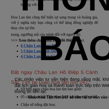
hướng với sếp;
Hoa Lan tím cũng thể hiện sự sang trọng và hoàng gia, 
với ý nghĩa này bạn cũng có thể tặng đồng nghiệp để 
thay cho sự tôn
BÁ
trọng, ngưỡng mộ của mình đối với người đó.
>>> Xem thêm chậu hoa Lan Hồ Điệp khác:
6 Chậu Lan Hồng Phát
5 Chậu Lan Vinh Quang
4 Chậu Lan Bình Yên
Đặt ngay 
Chậu Lan Hồ Điệp 5 Cành 
Các nhân viên tư vấn hiện đang vắng mặt, kh
Sắc Tím 
tại Giao hoa tận nơi 247
đặt lịch giao hoa và thanh toán trực tiếp trên We
Sở hữu ngay chậu hoa lan tím bao gồm:
thông tin liên lạc
05 cành Lan Hồ Điệp tím được lựa chọn kỹ nhất;
Giao Hoa Tận Nơi 247 sẽ liên hệ tư vấn vào
Chậu sứ trắng đặt hoa;