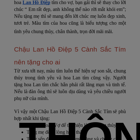
hoa 
Lan Hồ Điệp
 tím cho vợ, bạn gái thì sẽ thay cho lời 
chúc “ Em rất đẹp, anh không thể nào rời mắt khỏi em”; 
Nếu tặng mẹ thì sẽ mang đến lời chúc mẹ luôn đẹp xinh, 
tươi trẻ. Màu tím của hoa cũng là biểu tượng cho một 
tình yêu chung thủy, chân thành, trọn đời mãi mãi.
Chậu Lan Hồ Điệp 5 Cành Sắc Tím
nên tặng cho ai
Từ xưa tới nay, màu tím luôn thể hiện sự son sắt, chung 
thủy trong tình yêu và hoa Lan tím cũng vậy. Người 
tặng hoa Lan tím chắc hẳn phải rất lãng mạn và tinh tế. 
Nếu là đàn ông thì sẽ luôn dịu dàng và yêu chiều người 
phụ nữ của mình. 
Vì vậy một 
Chậu Lan Hồ Điệp 5 Cành Sắc Tím
 sẽ phù 
THÔ
hợp nhất khi tặng:
Bạn gái hoặc Vợ để thể hiện lòng chung thủy;
Tặng mẹ để tỏ lòng hiếu thảo;
Tặng sếp để bày tỏ luôn một lòng và chung chí 