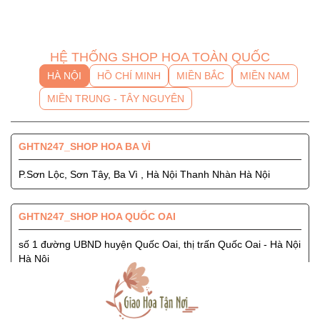
HỆ THỐNG SHOP HOA TOÀN QUỐC
HÀ NỘI
HỒ CHÍ MINH
MIỀN BẮC
MIỀN NAM
MIỀN TRUNG - TÂY NGUYÊN
GHTN247_SHOP HOA BA VÌ
P.Sơn Lộc, Sơn Tây, Ba Vì , Hà Nội Thanh Nhàn Hà Nội
GHTN247_SHOP HOA QUỐC OAI
số 1 đường UBND huyện Quốc Oai, thị trấn Quốc Oai - Hà Nội
Hà Nội
GHTN247_SHOP HOA SÓC SƠN