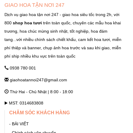
Quốc Lộ 3, Xã Phù Lỗ, Huyện Sóc Sơn, Thành Phố Hà Nội
GIAO HOA TẬN NƠI 247
Ngọc Hà Hà Nội
Dịch vụ giao hoa tận nơi 247 - giao hoa siêu tốc trong 2h, với
800
shop hoa tươi
trên toàn quốc, chuyên các mẫu hoa khai
GHTN247_SHOP HOA THẠCH THẤT
trương, hoa chúc mừng sinh nhật, tốt nghiệp, hoa đám
Tỉnh Lộ 84, TT. Liên Quan, Thạch Thất, Hà Nội Hà Nội
tang...với nhiều chính sách chiết khấu, cam kết hoa tươi, miễn
phí thiệp và banner, chụp ảnh hoa trước và sau khi giao, miễn
phí ship nhiều khu vực trên toàn quốc
GHTN247_SHOP HOA THANH OAI
Số 7 Dốc Mọc - Cao Dương - Thanh Oai - Hà Nội Hà Nội
0938 780 001
giaohoatannoi247@gmail.com
GHTN247_SHOP HOA THƯỜNG TÍN
Thứ Hai - Chủ Nhật | 8:00 - 18:00
292 Phố Ga, thị trấn Thường Tín (ngã 3 Thường Tín) - Hà Nội
Hà Nội
▶️ MST: 0314683808
CHĂM SÓC KHÁCH HÀNG
GHTN247_SHOP HOA ỨNG HÒA
- BÀI VIẾT
11 Quang Trung, thị trấn Vân Đình - Ứng Hòa - Hà Nội Hà Nội
- Chính sách vận chuyển