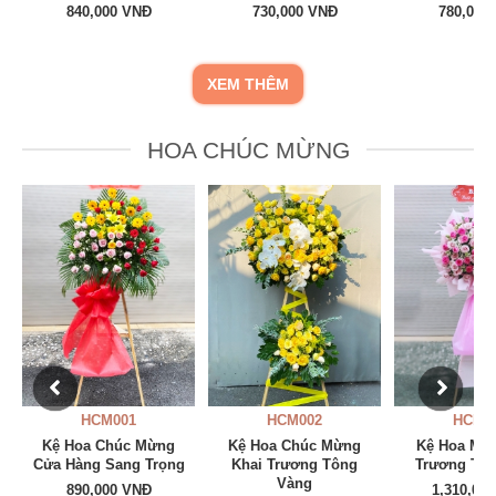
840,000 VNĐ
730,000 VNĐ
780,000
XEM THÊM
HOA CHÚC MỪNG
HCM002
HCM003
HCM0
Kệ Hoa Chúc Mừng
Kệ Hoa Mừng Khai
Kệ Hoa Ch
Khai Trương Tông
Trương Tông Hồng
Khởi C
Vàng
1,310,000 VNĐ
1,200,00