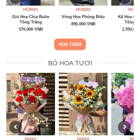
HCB001
HCB002
HCB0
Giỏ Hoa Chia Buồn
Vòng Hoa Phúng Điếu
Kệ Hoa Ch
Tông Trắng
Tông T
890,000 VNĐ
570,000 VNĐ
1,550,00
XEM THÊM
BÓ HOA TƯƠI
BH001
BH002
BH00