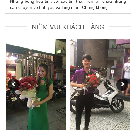
a những
Những xúc cảm nhỏ bé có trong hoa sen sẽ mở 
.
trang thơ đầy màu sắc về tình yêu, nơi ...
NIỀM VUI KHÁCH HÀNG