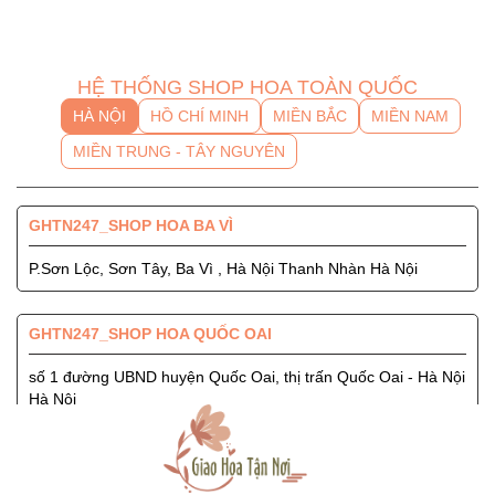
HỆ THỐNG SHOP HOA TOÀN QUỐC
HÀ NỘI
HỒ CHÍ MINH
MIỀN BẮC
MIỀN NAM
MIỀN TRUNG - TÂY NGUYÊN
GHTN247_SHOP HOA BA VÌ
P.Sơn Lộc, Sơn Tây, Ba Vì , Hà Nội Thanh Nhàn Hà Nội
GHTN247_SHOP HOA QUỐC OAI
số 1 đường UBND huyện Quốc Oai, thị trấn Quốc Oai - Hà Nội
Hà Nội
GHTN247_SHOP HOA SÓC SƠN