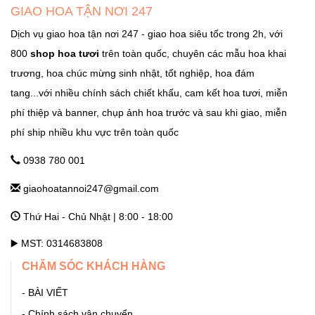
Quốc Lộ 3, Xã Phù Lỗ, Huyện Sóc Sơn, Thành Phố Hà Nội
GIAO HOA TẬN NƠI 247
Ngọc Hà Hà Nội
Dịch vụ giao hoa tận nơi 247 - giao hoa siêu tốc trong 2h, với
800
shop hoa tươi
trên toàn quốc, chuyên các mẫu hoa khai
GHTN247_SHOP HOA THẠCH THẤT
trương, hoa chúc mừng sinh nhật, tốt nghiệp, hoa đám
Tỉnh Lộ 84, TT. Liên Quan, Thạch Thất, Hà Nội Hà Nội
tang...với nhiều chính sách chiết khấu, cam kết hoa tươi, miễn
phí thiệp và banner, chụp ảnh hoa trước và sau khi giao, miễn
phí ship nhiều khu vực trên toàn quốc
GHTN247_SHOP HOA THANH OAI
Số 7 Dốc Mọc - Cao Dương - Thanh Oai - Hà Nội Hà Nội
0938 780 001
giaohoatannoi247@gmail.com
GHTN247_SHOP HOA THƯỜNG TÍN
Thứ Hai - Chủ Nhật | 8:00 - 18:00
292 Phố Ga, thị trấn Thường Tín (ngã 3 Thường Tín) - Hà Nội
Hà Nội
▶️ MST: 0314683808
CHĂM SÓC KHÁCH HÀNG
GHTN247_SHOP HOA ỨNG HÒA
- BÀI VIẾT
11 Quang Trung, thị trấn Vân Đình - Ứng Hòa - Hà Nội Hà Nội
- Chính sách vận chuyển