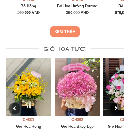
Bó Hồng
Bó Hoa Hướng Dương
Bó Ba
560,000 VNĐ
360,000 VNĐ
670,000
XEM THÊM
GIỎ HOA TƯƠI
GH001
GH002
GH00
Giỏ Hoa Hồng
Giỏ Hoa Baby Đẹp
Giỏ Hoa San