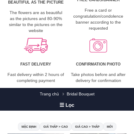
BEAUTIFUL AS THE PICTURE
Free a card or
The flowers are as beautiful
congratulation/condolence
as the pictures and 80-90%
banner according to the
similar to the pictures on the
requested
website
FAST DELIVERY
CONFIRMATION PHOTO
Fast delivery within 2 hours of
Take photos before and after
completing payment
delivery for confirmation
Trang chủ
Bridal Bouquet
Lọc
MẶC ĐỊNH
GIÁ THẤP > CAO
GIÁ CAO > THẤP
MỚI