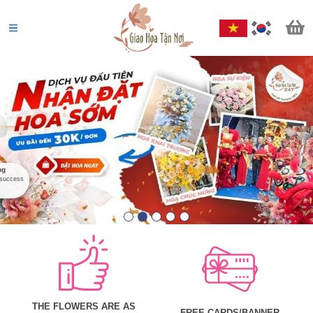
Ngô Thùy Dương
0971******
Order success
15
phút trước
THE FLOWERS ARE AS
FREE CARDS/BANNER