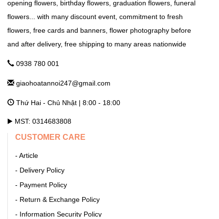
opening flowers, birthday flowers, graduation flowers, funeral
Tỉnh Lộ 84, TT. Liên Quan, Thạch Thất, Hà Nội Hà Nội
flowers... with many discount event, commitment to fresh
flowers, free cards and banners, flower photography before
and after delivery, free shipping to many areas nationwide
GHTN247_SHOP HOA THANH OAI
Số 7 Dốc Mọc - Cao Dương - Thanh Oai - Hà Nội Hà Nội
0938 780 001
giaohoatannoi247@gmail.com
GHTN247_SHOP HOA THƯỜNG TÍN
Thứ Hai - Chủ Nhật | 8:00 - 18:00
292 Phố Ga, thị trấn Thường Tín (ngã 3 Thường Tín) - Hà Nội
Hà Nội
▶️ MST: 0314683808
CUSTOMER CARE
GHTN247_SHOP HOA ỨNG HÒA
- Article
11 Quang Trung, thị trấn Vân Đình - Ứng Hòa - Hà Nội Hà Nội
- Delivery Policy
- Payment Policy
GHTN247_SHOP HOA BA ĐÌNH
- Return & Exchange Policy
- Information Security Policy
86 Cửa Bắc, Ba Đình, Hà Nội. Phúc Xá Hà Nội