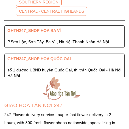
SOUTHERN REGION
CENTRAL - CENTRAL HIGHLANDS
GHTN247_SHOP HOA BA VÌ
P.Sơn Lộc, Sơn Tây, Ba Vì , Hà Nội Thanh Nhàn Hà Nội
GHTN247_SHOP HOA QUỐC OAI
số 1 đường UBND huyện Quốc Oai, thị trấn Quốc Oai - Hà Nội
Hà Nội
GHTN247_SHOP HOA SÓC SƠN
Quốc Lộ 3, Xã Phù Lỗ, Huyện Sóc Sơn, Thành Phố Hà Nội
GIAO HOA TẬN NƠI 247
Ngọc Hà Hà Nội
247 Flower delivery service - super fast flower delivery in 2
hours, with 800 fresh flower shops nationwide, specializing in
GHTN247_SHOP HOA THẠCH THẤT