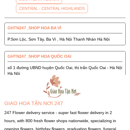
CENTRAL - CENTRAL HIGHLANDS
GHTN247_SHOP HOA BA VÌ
P.Sơn Lộc, Sơn Tây, Ba Vì , Hà Nội Thanh Nhàn Hà Nội
GHTN247_SHOP HOA QUỐC OAI
số 1 đường UBND huyện Quốc Oai, thị trấn Quốc Oai - Hà Nội
Hà Nội
GHTN247_SHOP HOA SÓC SƠN
Quốc Lộ 3, Xã Phù Lỗ, Huyện Sóc Sơn, Thành Phố Hà Nội
GIAO HOA TẬN NƠI 247
Ngọc Hà Hà Nội
247 Flower delivery service - super fast flower delivery in 2
hours, with 800 fresh flower shops nationwide, specializing in
GHTN247_SHOP HOA THẠCH THẤT
opening flowers, birthday flowers, graduation flowers, funeral