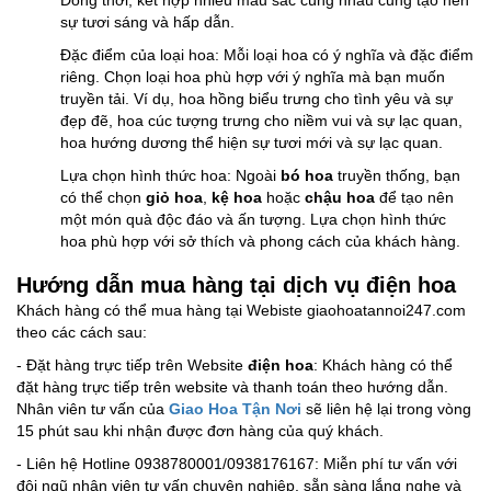
Đồng thời, kết hợp nhiều màu sắc cùng nhau cũng tạo nên
sự tươi sáng và hấp dẫn.
Đặc điểm của loại hoa: Mỗi loại hoa có ý nghĩa và đặc điểm
riêng. Chọn loại hoa phù hợp với ý nghĩa mà bạn muốn
truyền tải. Ví dụ, hoa hồng biểu trưng cho tình yêu và sự
đẹp đẽ, hoa cúc tượng trưng cho niềm vui và sự lạc quan,
hoa hướng dương thể hiện sự tươi mới và sự lạc quan.
Lựa chọn hình thức hoa: Ngoài
bó hoa
truyền thống, bạn
có thể chọn
giỏ hoa
,
kệ hoa
hoặc
chậu hoa
để tạo nên
một món quà độc đáo và ấn tượng. Lựa chọn hình thức
hoa phù hợp với sở thích và phong cách của khách hàng.
Hướng dẫn mua hàng tại dịch vụ điện hoa
Khách hàng có thể mua hàng tại Webiste giaohoatannoi247.com
theo các cách sau:
- Đặt hàng trực tiếp trên Website
điện hoa
: Khách hàng có thể
đặt hàng trực tiếp trên website và thanh toán theo hướng dẫn.
Nhân viên tư vấn của
Giao Hoa Tận Nơi
sẽ liên hệ lại trong vòng
15 phút sau khi nhận được đơn hàng của quý khách.
- Liên hệ Hotline 0938780001/0938176167: Miễn phí tư vấn với
đội ngũ nhân viên tư vấn chuyên nghiệp, sẵn sàng lắng nghe và