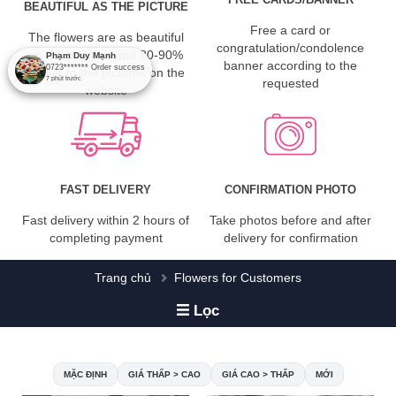
BEAUTIFUL AS THE PICTURE
Free a card or
The flowers are as beautiful
congratulation/condolence
as the pictures and 80-90%
Phạm Duy Mạnh
banner according to the
0723*******
Order success
similar to the pictures on the
7
phút trước
requested
website
FAST DELIVERY
CONFIRMATION PHOTO
Fast delivery within 2 hours of
Take photos before and after
completing payment
delivery for confirmation
Trang chủ
Flowers for Customers
Lọc
MẶC ĐỊNH
GIÁ THẤP > CAO
GIÁ CAO > THẤP
MỚI