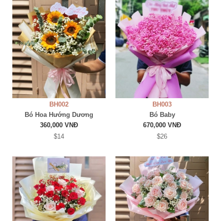
BH002
BH003
Bó Hoa Hướng Dương
Bó Baby
360,000 VNĐ
670,000 VNĐ
$14
$26