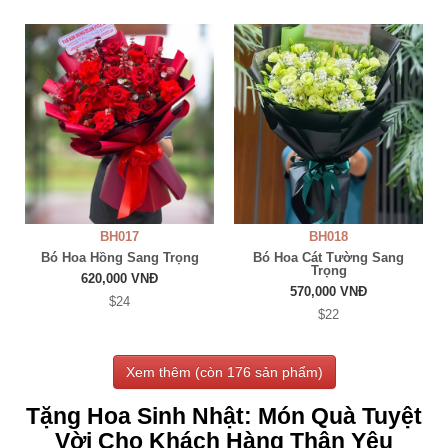
BH017
BH018
Bó Hoa Hồng Sang Trọng
Bó Hoa Cát Tường Sang
Trọng
620,000 VNĐ
570,000 VNĐ
$24
$22
Xem thêm (còn
176
sản phẩm)
Tặng Hoa Sinh Nhật: Món Quà Tuyệt
Vời Cho Khách Hàng Thân Yêu