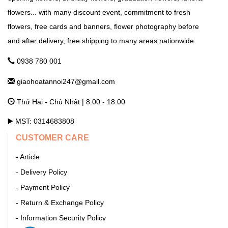
Tỉnh Lộ 84, TT. Liên Quan, Thạch Thất, Hà Nội Hà Nội
flowers... with many discount event, commitment to fresh
flowers, free cards and banners, flower photography before
and after delivery, free shipping to many areas nationwide
GHTN247_SHOP HOA THANH OAI
Số 7 Dốc Mọc - Cao Dương - Thanh Oai - Hà Nội Hà Nội
0938 780 001
giaohoatannoi247@gmail.com
GHTN247_SHOP HOA THƯỜNG TÍN
Thứ Hai - Chủ Nhật | 8:00 - 18:00
292 Phố Ga, thị trấn Thường Tín (ngã 3 Thường Tín) - Hà Nội
Hà Nội
▶️ MST: 0314683808
CUSTOMER CARE
GHTN247_SHOP HOA ỨNG HÒA
- Article
11 Quang Trung, thị trấn Vân Đình - Ứng Hòa - Hà Nội Hà Nội
- Delivery Policy
- Payment Policy
GHTN247_SHOP HOA BA ĐÌNH
- Return & Exchange Policy
- Information Security Policy
86 Cửa Bắc, Ba Đình, Hà Nội. Phúc Xá Hà Nội