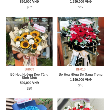
830,000 VNĐ
1,290,000 VNĐ
$32
$49
BH009
BH010
Bó Hoa Hướng Đẹp Tặng
Bó Hoa Hồng Đỏ Sang Trọng
Sinh Nhật
1,190,000 VNĐ
520,000 VNĐ
$46
$20