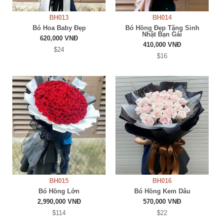
BH013
BH014
Bó Hoa Baby Đẹp
Bó Hồng Đẹp Tặng Sinh
Nhật Bạn Gái
620,000 VNĐ
410,000 VNĐ
$24
$16
BH015
BH016
Bó Hồng Lớn
Bó Hồng Kem Dâu
2,990,000 VNĐ
570,000 VNĐ
$114
$22