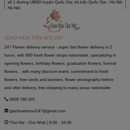
số 1 đường UBND huyện Quốc Oai, thị trấn Quốc Oai - Hà Nội
Hà Nội
GHTN247_SHOP HOA SÓC SƠN
Quốc Lộ 3, Xã Phù Lỗ, Huyện Sóc Sơn, Thành Phố Hà Nội
GIAO HOA TẬN NƠI 247
Ngọc Hà Hà Nội
247 Flower delivery service - super fast flower delivery in 2
hours, with 800 fresh flower shops nationwide, specializing in
GHTN247_SHOP HOA THẠCH THẤT
opening flowers, birthday flowers, graduation flowers, funeral
Tỉnh Lộ 84, TT. Liên Quan, Thạch Thất, Hà Nội Hà Nội
flowers... with many discount event, commitment to fresh
flowers, free cards and banners, flower photography before
and after delivery, free shipping to many areas nationwide
GHTN247_SHOP HOA THANH OAI
Số 7 Dốc Mọc - Cao Dương - Thanh Oai - Hà Nội Hà Nội
0938 780 001
giaohoatannoi247@gmail.com
GHTN247_SHOP HOA THƯỜNG TÍN
Thứ Hai - Chủ Nhật | 8:00 - 18:00
292 Phố Ga, thị trấn Thường Tín (ngã 3 Thường Tín) - Hà Nội