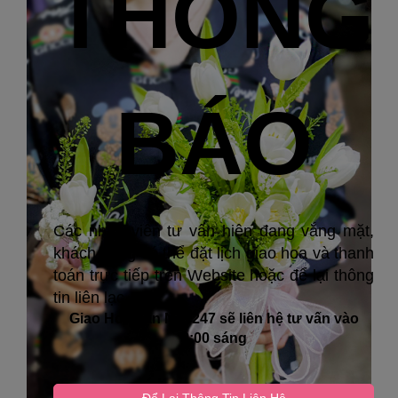
THÔNG
BÁO
Các nhân viên tư vấn hiện đang vắng mặt,
khách hàng có thể đặt lịch giao hoa và thanh
toán trực tiếp trên Website hoặc để lại thông
tin liên lạc
Giao Hoa Tận Nơi 247 sẽ liên hệ tư vấn vào
8:00 sáng