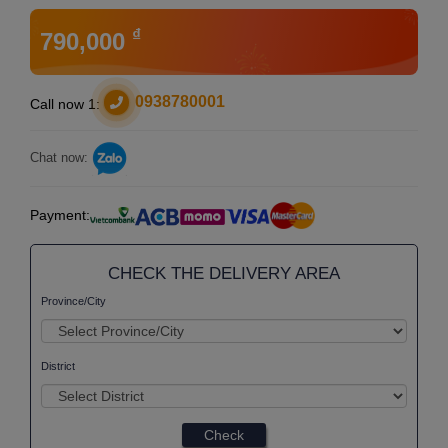
₫
790,000
0938780001
Call now 1:
Chat now:
Payment:
CHECK THE DELIVERY AREA
Province/City
District
Check