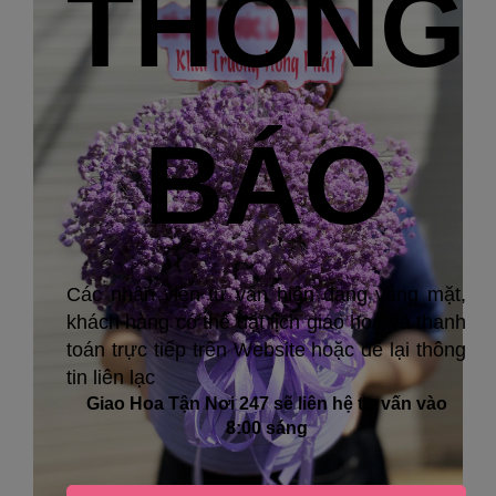
THÔNG
BÁO
Các nhân viên tư vấn hiện đang vắng mặt,
khách hàng có thể đặt lịch giao hoa và thanh
toán trực tiếp trên Website hoặc để lại thông
tin liên lạc
Giao Hoa Tận Nơi 247 sẽ liên hệ tư vấn vào
8:00 sáng