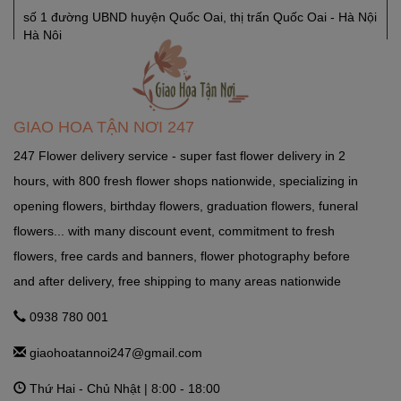
số 1 đường UBND huyện Quốc Oai, thị trấn Quốc Oai - Hà Nội
Hà Nội
GHTN247_SHOP HOA SÓC SƠN
Quốc Lộ 3, Xã Phù Lỗ, Huyện Sóc Sơn, Thành Phố Hà Nội
GIAO HOA TẬN NƠI 247
Ngọc Hà Hà Nội
247 Flower delivery service - super fast flower delivery in 2
hours, with 800 fresh flower shops nationwide, specializing in
GHTN247_SHOP HOA THẠCH THẤT
opening flowers, birthday flowers, graduation flowers, funeral
Tỉnh Lộ 84, TT. Liên Quan, Thạch Thất, Hà Nội Hà Nội
flowers... with many discount event, commitment to fresh
flowers, free cards and banners, flower photography before
and after delivery, free shipping to many areas nationwide
GHTN247_SHOP HOA THANH OAI
Số 7 Dốc Mọc - Cao Dương - Thanh Oai - Hà Nội Hà Nội
0938 780 001
giaohoatannoi247@gmail.com
GHTN247_SHOP HOA THƯỜNG TÍN
Thứ Hai - Chủ Nhật | 8:00 - 18:00