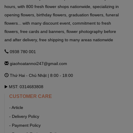
hours, with 800 fresh flower shops nationwide, specializing in
GHTN247_SHOP HOA THẠCH THẤT
opening flowers, birthday flowers, graduation flowers, funeral
Tỉnh Lộ 84, TT. Liên Quan, Thạch Thất, Hà Nội Hà Nội
flowers... with many discount event, commitment to fresh
flowers, free cards and banners, flower photography before
and after delivery, free shipping to many areas nationwide
GHTN247_SHOP HOA THANH OAI
Số 7 Dốc Mọc - Cao Dương - Thanh Oai - Hà Nội Hà Nội
0938 780 001
giaohoatannoi247@gmail.com
GHTN247_SHOP HOA THƯỜNG TÍN
Thứ Hai - Chủ Nhật | 8:00 - 18:00
292 Phố Ga, thị trấn Thường Tín (ngã 3 Thường Tín) - Hà Nội
Hà Nội
▶️ MST: 0314683808
CUSTOMER CARE
GHTN247_SHOP HOA ỨNG HÒA
- Article
11 Quang Trung, thị trấn Vân Đình - Ứng Hòa - Hà Nội Hà Nội
- Delivery Policy
- Payment Policy