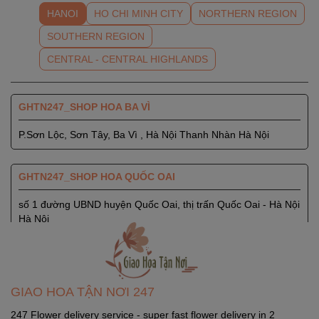
HANOI
HO CHI MINH CITY
NORTHERN REGION
SOUTHERN REGION
CENTRAL - CENTRAL HIGHLANDS
GHTN247_SHOP HOA BA VÌ
P.Sơn Lộc, Sơn Tây, Ba Vì , Hà Nội Thanh Nhàn Hà Nội
GHTN247_SHOP HOA QUỐC OAI
số 1 đường UBND huyện Quốc Oai, thị trấn Quốc Oai - Hà Nội
Hà Nội
GHTN247_SHOP HOA SÓC SƠN
Quốc Lộ 3, Xã Phù Lỗ, Huyện Sóc Sơn, Thành Phố Hà Nội
GIAO HOA TẬN NƠI 247
Ngọc Hà Hà Nội
247 Flower delivery service - super fast flower delivery in 2