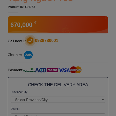
Product ID:
GH053
₫
670,000
0938780001
Call now 1:
Chat now:
Payment:
CHECK THE DELIVERY AREA
Province/City
District