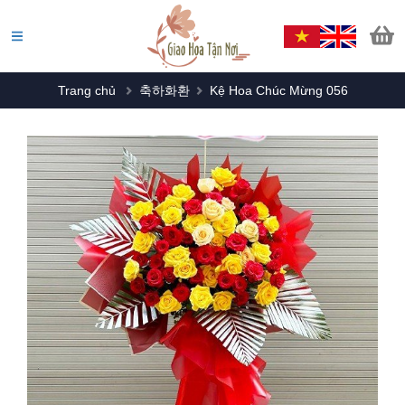
Trang chủ
축하화환
Kệ Hoa Chúc Mừng 056