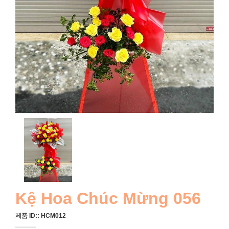
Kệ Hoa Chúc Mừng 056
제품 ID::
HCM012