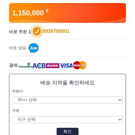
₫
1,150,000
0938780001
바로 주문 1:
바로 상담:
결제:
배송 지역을 확인하세요
지방/시
구역
확인