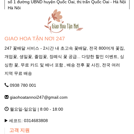
số 1 đường UBND huyện Quốc Oai, thị trấn Quốc Oai - Hà Nội
Hà Nội
GHTN247_SHOP HOA SÓC SƠN
Quốc Lộ 3, Xã Phù Lỗ, Huyện Sóc Sơn, Thành Phố Hà Nội
GIAO HOA TẬN NƠI 247
Ngọc Hà Hà Nội
247 꽃배달 서비스 - 2시간 내 초고속 꽃배달, 전국 800여개 꽃집,
개업꽃, 생일꽃, 졸업꽃, 장례식 꽃 공급... 다양한 할인 이벤트, 싱
GHTN247_SHOP HOA THẠCH THẤT
싱한 꽃, 무료 카드 및 배너 포함 , 배송 전후 꽃 사진, 전국 여러
Tỉnh Lộ 84, TT. Liên Quan, Thạch Thất, Hà Nội Hà Nội
지역 무료 배송
0938 780 001
GHTN247_SHOP HOA THANH OAI
giaohoatannoi247@gmail.com
Số 7 Dốc Mọc - Cao Dương - Thanh Oai - Hà Nội Hà Nội
월요일-일요일 | 8:00 - 18:00
GHTN247_SHOP HOA THƯỜNG TÍN
▶️ 세코드: 0314683808
고객 지원
292 Phố Ga, thị trấn Thường Tín (ngã 3 Thường Tín) - Hà Nội