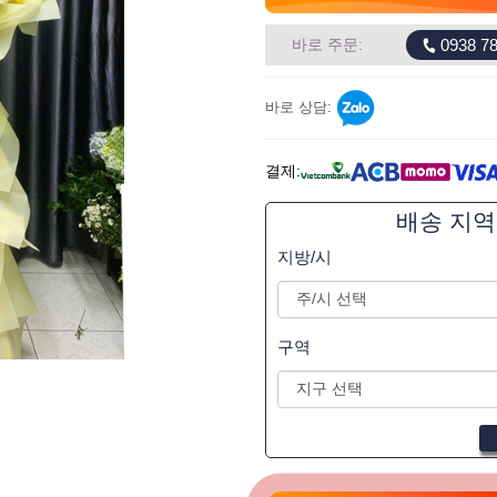
0938 78
바로 주문:
바로 상담:
결제:
배송 지
지방/시
구역