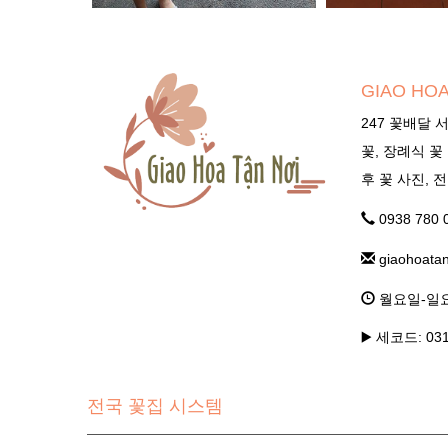
GIAO HOA
247 꽃배달 
꽃, 장례식 꽃
후 꽃 사진, 
0938 780 
giaohoata
월요일-일요일 
▶️ 세코드: 03
전국 꽃집 시스템