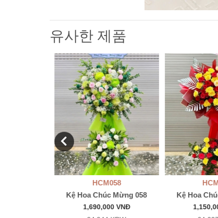
유사한 제품
059
HCM058
HCM
c Mừng 059
Kệ Hoa Chúc Mừng 058
Kệ Hoa Chú
00 VNĐ
1,690,000 VNĐ
1,150,