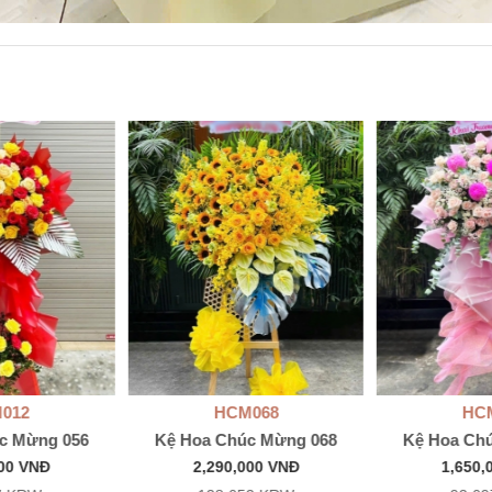
012
HCM068
HC
c Mừng 056
Kệ Hoa Chúc Mừng 068
Kệ Hoa Ch
000 VNĐ
2,290,000 VNĐ
1,650,