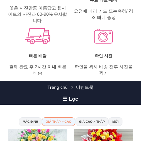
무료 카드/배너
꽃은 사진만큼 아름답고 웹사
요청에 따라 카드 또는축하/ 경
이트의 사진과 80-90% 유사합
조 배너 증정
니다.
빠른 배달
확인 사진
결제 완료 후 2시간 이내 빠른
확인을 위해 배송 전후 사진을
배송
찍기
Trang chủ
이벤트꽃
Lọc
MẶC ĐỊNH
GIÁ THẤP > CAO
GIÁ CAO > THẤP
MỚI