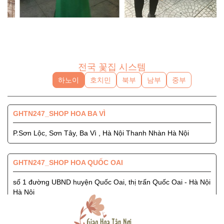
전국 꽃집 시스템
하노이
호치민
북부
남부
중부
GHTN247_SHOP HOA BA VÌ
P.Sơn Lộc, Sơn Tây, Ba Vì , Hà Nội Thanh Nhàn Hà Nội
GHTN247_SHOP HOA QUỐC OAI
số 1 đường UBND huyện Quốc Oai, thị trấn Quốc Oai - Hà Nội
Hà Nội
GHTN247_SHOP HOA SÓC SƠN