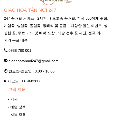
Quốc Lộ 3, Xã Phù Lỗ, Huyện Sóc Sơn, Thành Phố Hà Nội
GIAO HOA TẬN NƠI 247
Ngọc Hà Hà Nội
247 꽃배달 서비스 - 2시간 내 초고속 꽃배달, 전국 800여개 꽃집,
개업꽃, 생일꽃, 졸업꽃, 장례식 꽃 공급... 다양한 할인 이벤트, 싱
GHTN247_SHOP HOA THẠCH THẤT
싱한 꽃, 무료 카드 및 배너 포함 , 배송 전후 꽃 사진, 전국 여러
Tỉnh Lộ 84, TT. Liên Quan, Thạch Thất, Hà Nội Hà Nội
지역 무료 배송
0938 780 001
GHTN247_SHOP HOA THANH OAI
giaohoatannoi247@gmail.com
Số 7 Dốc Mọc - Cao Dương - Thanh Oai - Hà Nội Hà Nội
월요일-일요일 | 8:00 - 18:00
GHTN247_SHOP HOA THƯỜNG TÍN
▶️ 세코드: 0314683808
고객 지원
292 Phố Ga, thị trấn Thường Tín (ngã 3 Thường Tín) - Hà Nội
Hà Nội
- 기사
- 배송 정책
GHTN247_SHOP HOA ỨNG HÒA
- 지불 정책