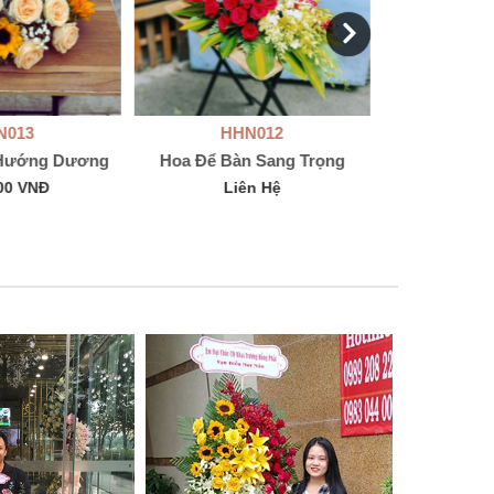
N013
HHN012
HH
 Hướng Dương
Hoa Để Bàn Sang Trọng
Hoa Để
00 VNĐ
Liên Hệ
Li