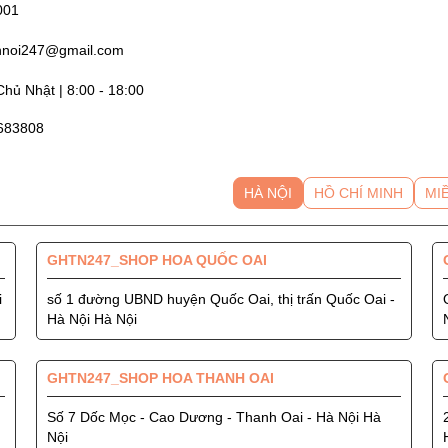
001
nnoi247@gmail.com
hủ Nhật | 8:00 - 18:00
4683808
HÀ NỘI
HỒ CHÍ MINH
MI
GHTN247_SHOP HOA QUỐC OAI
i
số 1 đường UBND huyện Quốc Oai, thị trấn Quốc Oai -
Hà Nội Hà Nội
GHTN247_SHOP HOA THANH OAI
Số 7 Dốc Mọc - Cao Dương - Thanh Oai - Hà Nội Hà
Nội