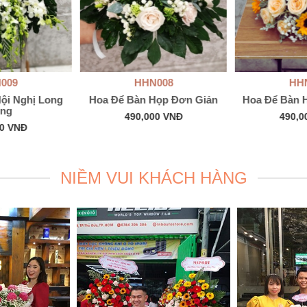
009
HHN008
HH
ội Nghị Long
Hoa Để Bàn Họp Đơn Giản
Hoa Để Bàn
ọng
490,000 VNĐ
490,0
00 VNĐ
NIỀM VUI KHÁCH HÀNG