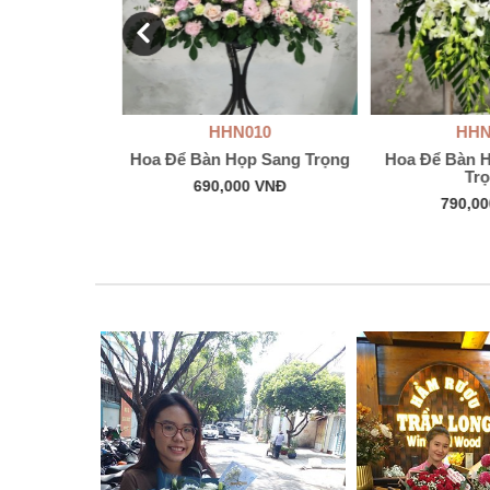
011
HHN010
HHN
Bàn Đẹp
Hoa Để Bàn Họp Sang Trọng
Hoa Để Bàn H
Tr
 Hệ
690,000 VNĐ
790,0