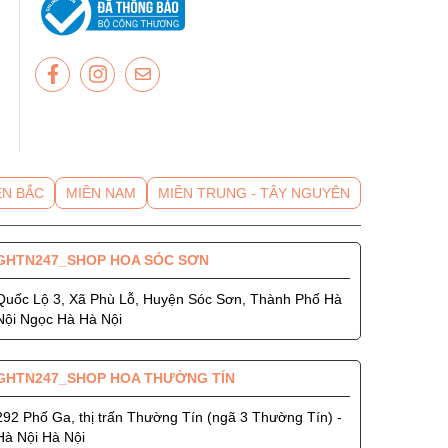
- Hướng dẫn mua hàng
- GIỚI THIỆU
ỀN BẮC
MIỀN NAM
MIỀN TRUNG - TÂY NGUYÊN
GHTN247_SHOP HOA SÓC SƠN
Quốc Lộ 3, Xã Phù Lỗ, Huyện Sóc Sơn, Thành Phố Hà
Nội Ngọc Hà Hà Nội
GHTN247_SHOP HOA THƯỜNG TÍN
292 Phố Ga, thị trấn Thường Tín (ngã 3 Thường Tín) -
Hà Nội Hà Nội