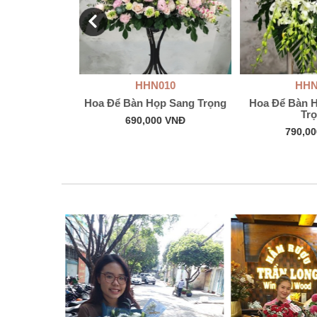
011
HHN010
HHN
Bàn Đẹp
Hoa Để Bàn Họp Sang Trọng
Hoa Để Bàn H
Tr
 Hệ
690,000 VNĐ
790,0