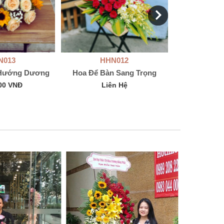
N013
HHN012
HH
 Hướng Dương
Hoa Để Bàn Sang Trọng
Hoa Để
00 VNĐ
Liên Hệ
Li