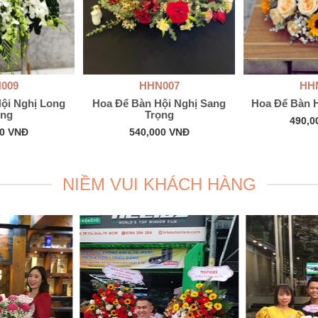
009
HHN007
HH
ội Nghị Long
Hoa Để Bàn Hội Nghị Sang
Hoa Để Bàn
ọng
Trọng
490,0
00 VNĐ
540,000 VNĐ
NIỀM VUI KHÁCH HÀNG