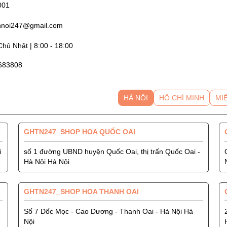
001
nnoi247@gmail.com
hủ Nhật | 8:00 - 18:00
4683808
HÀ NỘI
HỒ CHÍ MINH
MI
GHTN247_SHOP HOA QUỐC OAI
i
số 1 đường UBND huyện Quốc Oai, thị trấn Quốc Oai -
Hà Nội Hà Nội
GHTN247_SHOP HOA THANH OAI
Số 7 Dốc Mọc - Cao Dương - Thanh Oai - Hà Nội Hà
Nội