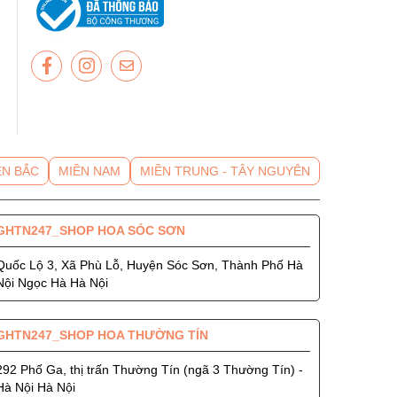
- Hướng dẫn mua hàng
- GIỚI THIỆU
ỀN BẮC
MIỀN NAM
MIỀN TRUNG - TÂY NGUYÊN
GHTN247_SHOP HOA SÓC SƠN
Quốc Lộ 3, Xã Phù Lỗ, Huyện Sóc Sơn, Thành Phố Hà
Nội Ngọc Hà Hà Nội
GHTN247_SHOP HOA THƯỜNG TÍN
292 Phố Ga, thị trấn Thường Tín (ngã 3 Thường Tín) -
Hà Nội Hà Nội