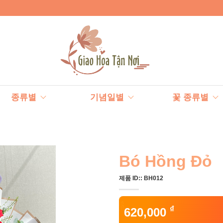
종류별
기념일별
꽃 종류별
Bó Hồng Đỏ
제품 ID::
BH012
₫
620,000