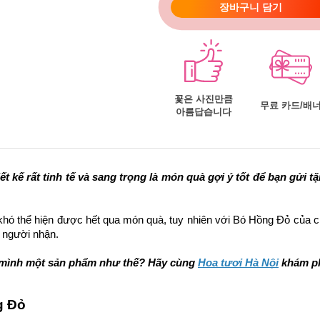
장바구니 담기
꽃은 사진만큼
무료 카드/배
아름답습니다
ết kế rất tinh tế và sang trọng là món quà gợi ý tốt để bạn gửi t
khó thể hiện được hết qua món quà, tuy nhiên với 
Bó Hồng Đỏ
 của c
 người nhận.
 mình một sản phẩm như thế? Hãy cùng 
Hoa tươi Hà Nội
 khám p
g Đỏ