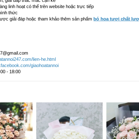
nh, giải đáp thắc mắc cặn kẽ 
àng linh hoạt có thể trên website hoặc trực tiếp 
hình thức
ược giải đáp hoặc tham khảo thêm sản phẩm 
bó hoa tươi chất lư
247@gmail.com
oatannoi247.com/lien-he.html
.facebook.com/giaohoatannoi 
:00 - 18:00