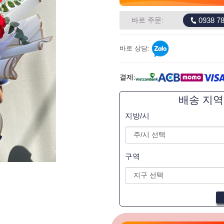
0938 78
바로 주문:
바로 상담:
결제:
배송 지
지방/시
구역