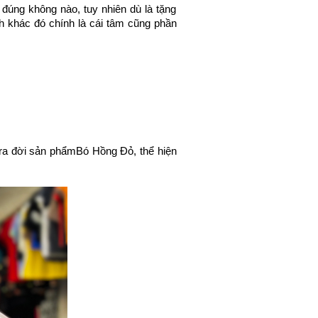
úng không nào, tuy nhiên dù là tặng 
h khác đó chính là cái tâm cũng phần 
o ra đời sản phẩm
Bó Hồng Đỏ
, thể hiện 