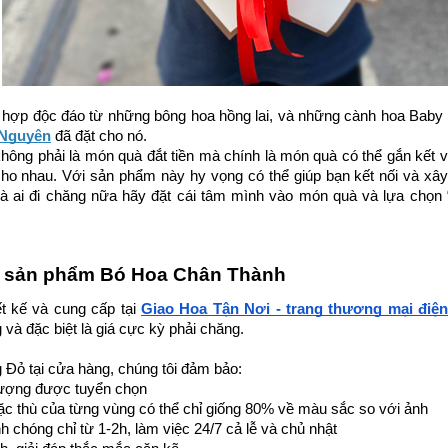
 hợp độc đáo từ những bông hoa hồng lai, và những cành hoa Baby tin
 Nguyên
 đã đặt cho nó. 
ông phải là món quà đắt tiền mà chính là món quà có thể gắn kết và
ho nhau. Với sản phẩm này hy vọng có thể giúp bạn kết nối và xây
à ai đi chăng nữa hãy đặt cái tâm mình vào món quà và lựa chọn 
 sản phẩm Bó Hoa Chân Thành
t kế và cung cấp tại 
Giao Hoa Tận Nơi - trang thương mại điện
à đặc biệt là giá cực kỳ phải chăng. 
g Đỏ
 tại cửa hàng, chúng tôi đảm bảo:
lượng được tuyển chọn 
c thù của từng vùng có thể chỉ giống 80% về màu sắc so với ảnh 
h chóng chỉ từ 1-2h, làm việc 24/7 cả lễ và chủ nhật 