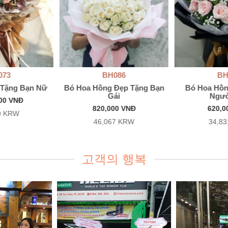
073
BH086
BH
 Tặng Bạn Nữ
Bó Hoa Hồng Đẹp Tặng Bạn
Bó Hoa Hồn
Gái
Ngườ
000 VNĐ
820,000 VNĐ
620,0
0 KRW
46,067 KRW
34,8
고객의 행복