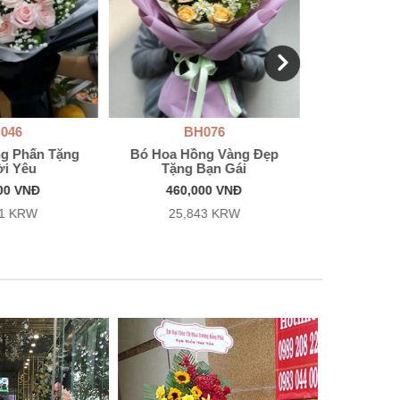
046
BH076
B
g Phấn Tặng
Bó Hoa Hồng Vàng Đẹp
Bó Hoa Hồng
i Yêu
Tặng Bạn Gái
Sin
00 VNĐ
460,000 VNĐ
460,
31 KRW
25,843 KRW
25,8