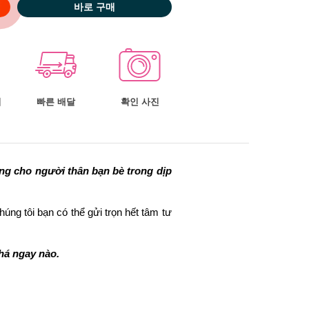
바로 구매
너
빠른 배달
확인 사진
ặng cho người thân bạn bè trong dịp 
húng tôi bạn có thể gửi trọn hết tâm tư 
há ngay nào. 