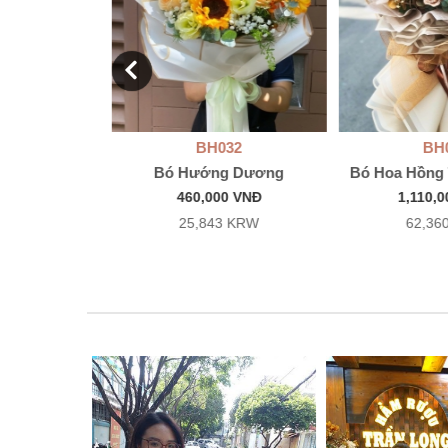
75
BH032
BH
ỏ Sang Trọng
Bó Hướng Dương
Bó Hoa Hồng
Nhật
460,000 VNĐ
1,110,
0 VNĐ
25,843 KRW
62,36
3 KRW