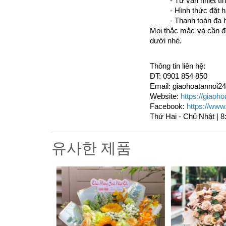
- Tư vấn nhiệt tì
- Hình thức đặt h
- Thanh toán đa 
Mọi thắc mắc và cần đ
dưới nhé. 
Thông tin liên hệ: 
ĐT: 
0901 854 850
Email: giaohoatannoi
Website:
https://giaoh
Facebook:
https://www
Thứ Hai - Chủ Nhật | 8
유사한 제품