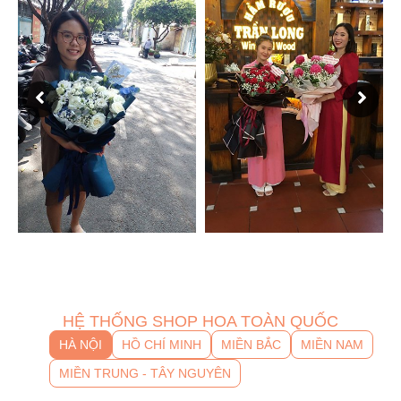
HỆ THỐNG SHOP HOA TOÀN QUỐC
HÀ NỘI
HỒ CHÍ MINH
MIỀN BẮC
MIỀN NAM
MIỀN TRUNG - TÂY NGUYÊN