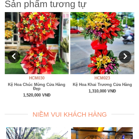
Sản phẩm tương tự
HCM030
HCM023
g
Kệ Hoa Chúc Mừng Cửa Hàng
Kệ Hoa Khai Trương Cửa Hàng
Đẹp
1,310,000 VNĐ
1,520,000 VNĐ
NIỀM VUI KHÁCH HÀNG