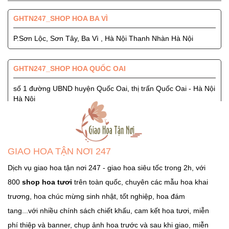
GHTN247_SHOP HOA BA VÌ
P.Sơn Lộc, Sơn Tây, Ba Vì , Hà Nội Thanh Nhàn Hà Nội
GHTN247_SHOP HOA QUỐC OAI
số 1 đường UBND huyện Quốc Oai, thị trấn Quốc Oai - Hà Nội
Hà Nội
GHTN247_SHOP HOA SÓC SƠN
Quốc Lộ 3, Xã Phù Lỗ, Huyện Sóc Sơn, Thành Phố Hà Nội
GIAO HOA TẬN NƠI 247
Ngọc Hà Hà Nội
Dịch vụ giao hoa tận nơi 247 - giao hoa siêu tốc trong 2h, với
800
shop hoa tươi
trên toàn quốc, chuyên các mẫu hoa khai
GHTN247_SHOP HOA THẠCH THẤT
trương, hoa chúc mừng sinh nhật, tốt nghiệp, hoa đám
Tỉnh Lộ 84, TT. Liên Quan, Thạch Thất, Hà Nội Hà Nội
tang...với nhiều chính sách chiết khấu, cam kết hoa tươi, miễn
phí thiệp và banner, chụp ảnh hoa trước và sau khi giao, miễn