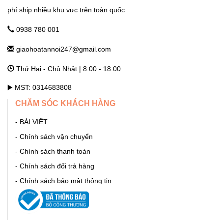
phí ship nhiều khu vực trên toàn quốc
GHTN247_SHOP HOA THANH OAI
Số 7 Dốc Mọc - Cao Dương - Thanh Oai - Hà Nội Hà Nội
0938 780 001
giaohoatannoi247@gmail.com
GHTN247_SHOP HOA THƯỜNG TÍN
Thứ Hai - Chủ Nhật | 8:00 - 18:00
292 Phố Ga, thị trấn Thường Tín (ngã 3 Thường Tín) - Hà Nội
Hà Nội
▶️ MST: 0314683808
CHĂM SÓC KHÁCH HÀNG
GHTN247_SHOP HOA ỨNG HÒA
- BÀI VIẾT
11 Quang Trung, thị trấn Vân Đình - Ứng Hòa - Hà Nội Hà Nội
- Chính sách vận chuyển
- Chính sách thanh toán
GHTN247_SHOP HOA BA ĐÌNH
- Chính sách đổi trả hàng
- Chính sách bảo mật thông tin
86 Cửa Bắc, Ba Đình, Hà Nội. Phúc Xá Hà Nội
- Hướng dẫn mua hàng
- GIỚI THIỆU
GHTN247_SHOP HOA BẮC TỪ LIÊM