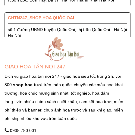
P.Sơn Lộc, Sơn Tây, Ba Vì , Hà Nội Thanh Nhàn Hà Nội
GHTN247_SHOP HOA QUỐC OAI
số 1 đường UBND huyện Quốc Oai, thị trấn Quốc Oai - Hà Nội
Hà Nội
GHTN247_SHOP HOA SÓC SƠN
Quốc Lộ 3, Xã Phù Lỗ, Huyện Sóc Sơn, Thành Phố Hà Nội
GIAO HOA TẬN NƠI 247
Ngọc Hà Hà Nội
Dịch vụ giao hoa tận nơi 247 - giao hoa siêu tốc trong 2h, với
800
shop hoa tươi
trên toàn quốc, chuyên các mẫu hoa khai
GHTN247_SHOP HOA THẠCH THẤT
trương, hoa chúc mừng sinh nhật, tốt nghiệp, hoa đám
Tỉnh Lộ 84, TT. Liên Quan, Thạch Thất, Hà Nội Hà Nội
tang...với nhiều chính sách chiết khấu, cam kết hoa tươi, miễn
phí thiệp và banner, chụp ảnh hoa trước và sau khi giao, miễn
phí ship nhiều khu vực trên toàn quốc
GHTN247_SHOP HOA THANH OAI
Số 7 Dốc Mọc - Cao Dương - Thanh Oai - Hà Nội Hà Nội
0938 780 001