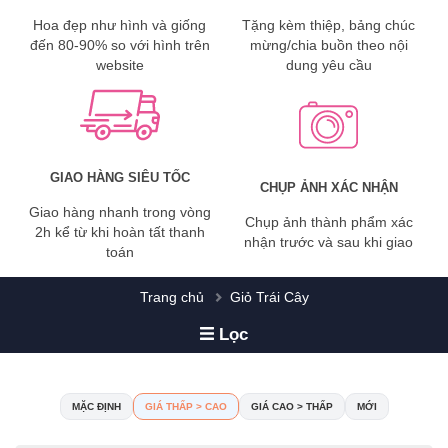
Hoa đẹp như hình và giống
Tặng kèm thiệp, bảng chúc
đến 80-90% so với hình trên
mừng/chia buồn theo nội
website
dung yêu cầu
GIAO HÀNG SIÊU TỐC
CHỤP ẢNH XÁC NHẬN
Giao hàng nhanh trong vòng
Chụp ảnh thành phẩm xác
2h kể từ khi hoàn tất thanh
nhận trước và sau khi giao
toán
Trang chủ
Giỏ Trái Cây
Lọc
MẶC ĐỊNH
GIÁ THẤP > CAO
GIÁ CAO > THẤP
MỚI