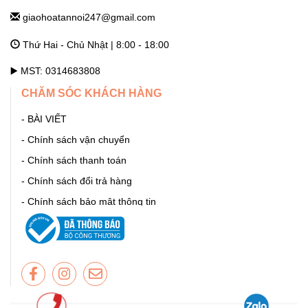
giaohoatannoi247@gmail.com
GHTN247_SHOP HOA THƯỜNG TÍN
Thứ Hai - Chủ Nhật | 8:00 - 18:00
292 Phố Ga, thị trấn Thường Tín (ngã 3 Thường Tín) - Hà Nội
Hà Nội
▶️ MST: 0314683808
CHĂM SÓC KHÁCH HÀNG
GHTN247_SHOP HOA ỨNG HÒA
- BÀI VIẾT
11 Quang Trung, thị trấn Vân Đình - Ứng Hòa - Hà Nội Hà Nội
- Chính sách vận chuyển
- Chính sách thanh toán
GHTN247_SHOP HOA BA ĐÌNH
- Chính sách đổi trả hàng
- Chính sách bảo mật thông tin
86 Cửa Bắc, Ba Đình, Hà Nội. Phúc Xá Hà Nội
- Hướng dẫn mua hàng
- GIỚI THIỆU
GHTN247_SHOP HOA BẮC TỪ LIÊM
146, Đường 69, Phường Đông Ngạc, Quận Bắc Từ Liêm,
Thành Phố Hà Nội Điện Biên Hà Nội