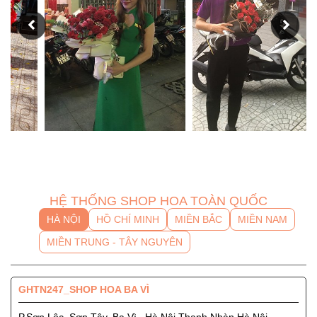
HỆ THỐNG SHOP HOA TOÀN QUỐC
HÀ NỘI
HỒ CHÍ MINH
MIỀN BẮC
MIỀN NAM
MIỀN TRUNG - TÂY NGUYÊN
GHTN247_SHOP HOA BA VÌ