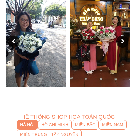
HỆ THỐNG SHOP HOA TOÀN QUỐC
HÀ NỘI
HỒ CHÍ MINH
MIỀN BẮC
MIỀN NAM
MIỀN TRUNG - TÂY NGUYÊN