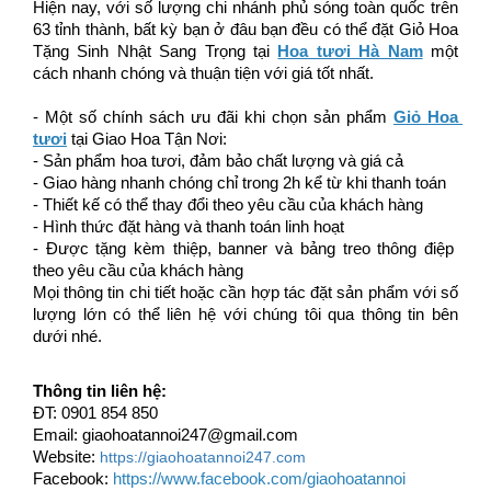
Hiện nay, với số lượng chi nhánh phủ sóng toàn quốc trên 
63 tỉnh thành, bất kỳ bạn ở đâu bạn đều có thể đặt 
Giỏ Hoa 
Tặng Sinh Nhật Sang Trọng
 tại 
Hoa tươi Hà Nam
 một 
cách nhanh chóng và thuận tiện với giá tốt nhất. 
- Một số chính sách ưu đãi khi chọn sản phẩm 
Giỏ Hoa 
tươi
 tại Giao Hoa Tận Nơi:
- Sản phẩm hoa tươi, đảm bảo chất lượng và giá cả 
- Giao hàng nhanh chóng chỉ trong 2h kể từ khi thanh toán 
- Thiết kế có thể thay đổi theo yêu cầu của khách hàng 
- Hình thức đặt hàng và thanh toán linh hoạt
- Được tặng kèm thiệp, banner và bảng treo thông điệp 
theo yêu cầu của khách hàng 
Mọi thông tin chi tiết hoặc cần hợp tác đặt sản phẩm với số 
lượng lớn có thể liên hệ với chúng tôi qua thông tin bên 
dưới nhé. 
Thông tin liên hệ: 
ĐT: 
0901 854 850
Email: giaohoatannoi247@gmail.com
Website:
https://giaohoatannoi247.com
Facebook:
https://www.facebook.com/giaohoatannoi 