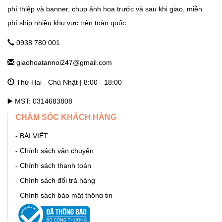
phí thiệp và banner, chụp ảnh hoa trước và sau khi giao, miễn
phí ship nhiều khu vực trên toàn quốc
GHTN247_SHOP HOA THANH OAI
Số 7 Dốc Mọc - Cao Dương - Thanh Oai - Hà Nội Hà Nội
0938 780 001
giaohoatannoi247@gmail.com
GHTN247_SHOP HOA THƯỜNG TÍN
Thứ Hai - Chủ Nhật | 8:00 - 18:00
292 Phố Ga, thị trấn Thường Tín (ngã 3 Thường Tín) - Hà Nội
Hà Nội
▶️ MST: 0314683808
CHĂM SÓC KHÁCH HÀNG
GHTN247_SHOP HOA ỨNG HÒA
- BÀI VIẾT
11 Quang Trung, thị trấn Vân Đình - Ứng Hòa - Hà Nội Hà Nội
- Chính sách vận chuyển
- Chính sách thanh toán
GHTN247_SHOP HOA BA ĐÌNH
- Chính sách đổi trả hàng
- Chính sách bảo mật thông tin
86 Cửa Bắc, Ba Đình, Hà Nội. Phúc Xá Hà Nội
- Hướng dẫn mua hàng