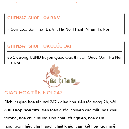
GHTN247_SHOP HOA BA VÌ
P.Sơn Lộc, Sơn Tây, Ba Vì , Hà Nội Thanh Nhàn Hà Nội
GHTN247_SHOP HOA QUỐC OAI
số 1 đường UBND huyện Quốc Oai, thị trấn Quốc Oai - Hà Nội
Hà Nội
GHTN247_SHOP HOA SÓC SƠN
Quốc Lộ 3, Xã Phù Lỗ, Huyện Sóc Sơn, Thành Phố Hà Nội
GIAO HOA TẬN NƠI 247
Ngọc Hà Hà Nội
Dịch vụ giao hoa tận nơi 247 - giao hoa siêu tốc trong 2h, với
800
shop hoa tươi
trên toàn quốc, chuyên các mẫu hoa khai
GHTN247_SHOP HOA THẠCH THẤT
trương, hoa chúc mừng sinh nhật, tốt nghiệp, hoa đám
Tỉnh Lộ 84, TT. Liên Quan, Thạch Thất, Hà Nội Hà Nội
tang...với nhiều chính sách chiết khấu, cam kết hoa tươi, miễn